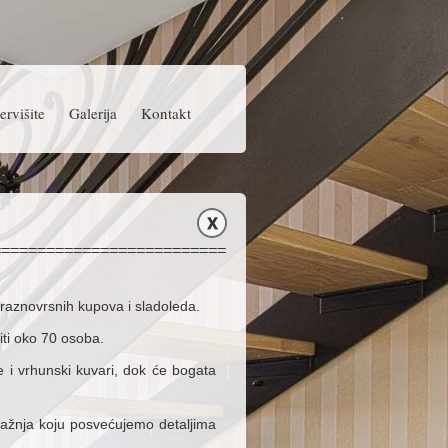
ervišite
Galerija
Kontakt
 raznovrsnih kupova i sladoleda.
ti oko 70 osoba.
 i vrhunski kuvari, dok će bogata
 pažnja koju posvećujemo detaljima