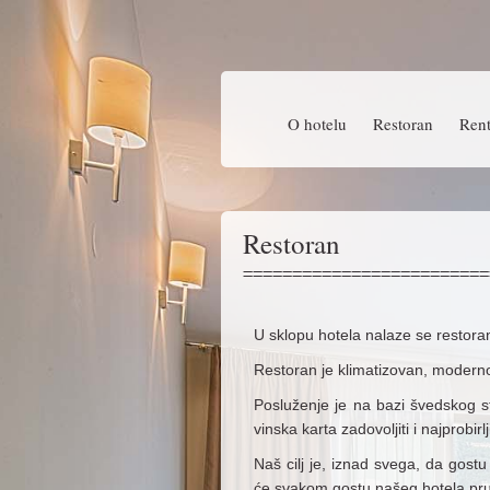
O hotelu
Restoran
Rent
Restoran
U sklopu hotela nalaze se restoran
Restoran je klimatizovan, modern
Posluženje je na bazi švedskog s
vinska karta zadovoljiti i najprobirlj
Naš cilj je, iznad svega, da gost
će svakom gostu našeg hotela pruž