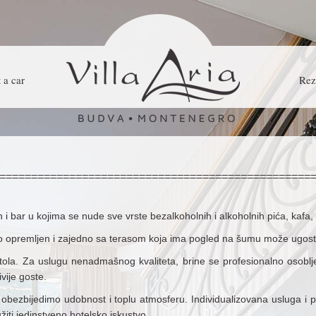
 a car
Rez
 i bar u kojima se nude sve vrste bezalkoholnih i alkoholnih pića, kafa,
o opremljen i zajedno sa terasom koja ima pogled na šumu može ugosti
tola. Za uslugu nenadmašnog kvaliteta, brine se profesionalno osoblje
ivije goste.
u obezbijedimo udobnost i toplu atmosferu. Individualizovana usluga i
iti jedinstveno hotelsko iskustvo.